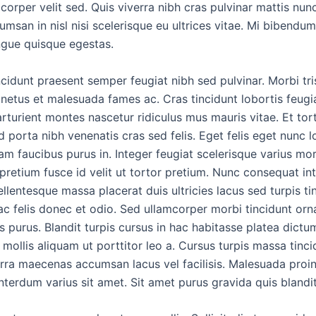
corper velit sed. Quis viverra nibh cras pulvinar mattis nun
umsan in nisl nisi scelerisque eu ultrices vitae. Mi bibendu
gue quisque egestas.
cidunt praesent semper feugiat nibh sed pulvinar. Morbi tri
 netus et malesuada fames ac. Cras tincidunt lobortis feug
rturient montes nascetur ridiculus mus mauris vitae. Et tor
 porta nibh venenatis cras sed felis. Eget felis eget nunc l
am faucibus purus in. Integer feugiat scelerisque varius mo
 pretium fusce id velit ut tortor pretium. Nunc consequat i
Pellentesque massa placerat duis ultricies lacus sed turpis ti
c felis donec et odio. Sed ullamcorper morbi tincidunt or
 purus. Blandit turpis cursus in hac habitasse platea dictum
mollis aliquam ut porttitor leo a. Cursus turpis massa tinci
erra maecenas accumsan lacus vel facilisis. Malesuada proin
terdum varius sit amet. Sit amet purus gravida quis blandit