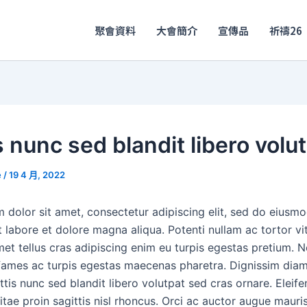
聚會資料
大會簡介
宣傳品
祈禱26
 nunc sed blandit libero volu
e
/
19 4 月, 2022
 dolor sit amet, consectetur adipiscing elit, sed do eiusm
t labore et dolore magna aliqua. Potenti nullam ac tortor vi
et tellus cras adipiscing enim eu turpis egestas pretium. N
ames ac turpis egestas maecenas pharetra. Dignissim diam
ttis nunc sed blandit libero volutpat sed cras ornare. Elei
itae proin sagittis nisl rhoncus. Orci ac auctor augue mauri