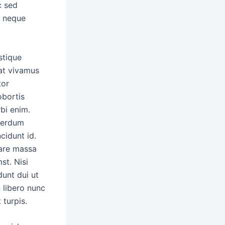
c sed
m neque
stique
iat vivamus
tor
obortis
rbi enim.
nterdum
ncidunt id.
nare massa
st. Nisi
dunt dui ut
 libero nunc
 turpis.