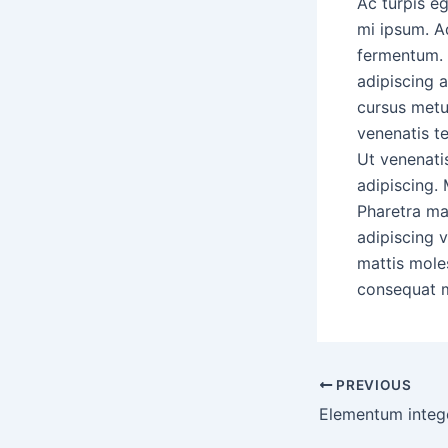
Ac turpis eg
mi ipsum. Ad
fermentum. N
adipiscing a
cursus metu
venenatis te
Ut venenatis
adipiscing. 
Pharetra ma
adipiscing v
mattis mole
consequat ma
PREVIOUS
Elementum integ