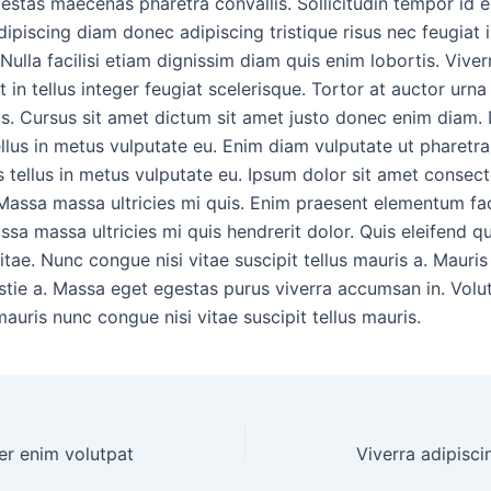
estas maecenas pharetra convallis. Sollicitudin tempor id e
ipiscing diam donec adipiscing tristique risus nec feugiat 
ulla facilisi etiam dignissim diam quis enim lobortis. Viver
t in tellus integer feugiat scelerisque. Tortor at auctor urna
s. Cursus sit amet dictum sit amet justo donec enim diam.
llus in metus vulputate eu. Enim diam vulputate ut pharetra
 tellus in metus vulputate eu. Ipsum dolor sit amet consect
Massa massa ultricies mi quis. Enim praesent elementum faci
ssa massa ultricies mi quis hendrerit dolor. Quis eleifend 
itae. Nunc congue nisi vitae suscipit tellus mauris a. Mauris
stie a. Massa eget egestas purus viverra accumsan in. Volu
uris nunc congue nisi vitae suscipit tellus mauris.
er enim volutpat
Viverra adipisci