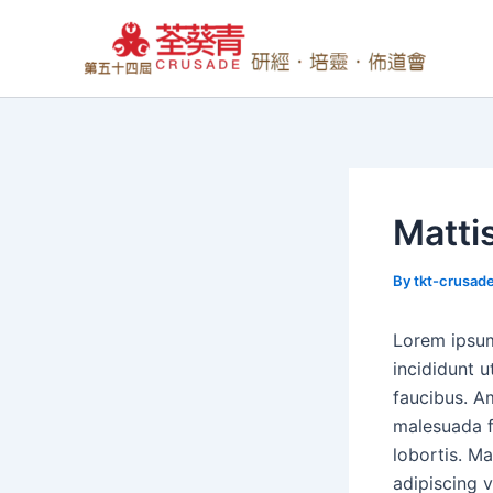
Skip
to
content
Mattis
By
tkt-crusad
Lorem ipsum
incididunt u
faucibus. Am
malesuada f
lobortis. Ma
adipiscing v