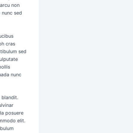
 arcu non
e nunc sed
ucibus
bh cras
stibulum sed
ulputate
ollis
suada nunc
 blandit.
lvinar
lla posuere
ommodo elit.
tibulum