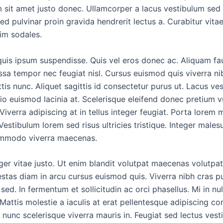
 sit amet justo donec. Ullamcorper a lacus vestibulum sed
ed pulvinar proin gravida hendrerit lectus a. Curabitur vita
sim sodales.
quis ipsum suspendisse. Quis vel eros donec ac. Aliquam fa
ssa tempor nec feugiat nisl. Cursus euismod quis viverra ni
tis nunc. Aliquet sagittis id consectetur purus ut. Lacus ve
io euismod lacinia at. Scelerisque eleifend donec pretium v
Viverra adipiscing at in tellus integer feugiat. Porta lorem m
Vestibulum lorem sed risus ultricies tristique. Integer male
ommodo viverra maecenas.
ger vitae justo. Ut enim blandit volutpat maecenas volutpat
stas diam in arcu cursus euismod quis. Viverra nibh cras pu
sed. In fermentum et sollicitudin ac orci phasellus. Mi in nu
. Mattis molestie a iaculis at erat pellentesque adipiscing c
 nunc scelerisque viverra mauris in. Feugiat sed lectus ves