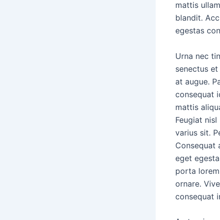
mattis ullam
blandit. Acc
egestas con
Urna nec tin
senectus et
at augue. Pa
consequat id
mattis aliqu
Feugiat nisl
varius sit. 
Consequat a
eget egestas
porta lorem 
ornare. Viv
consequat in