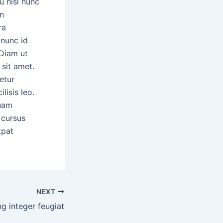
u nisl nunc
in
ra
 nunc id
 Diam ut
 sit amet.
etur
lisis leo.
quam
 cursus
tpat
NEXT
ng integer feugiat