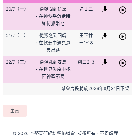
20/7（一）
從疑問到信靠
詩廿二
- 在神似乎沉默時
如何抓緊祂
21/7（二）
從叛逆到回轉
王下廿
- 在軟弱中遇見恩
一1-18
典出路
22/7（三）
從混亂到安息
創二2-3
- 在世界失序中找
回神聖節奏
聚會片段將於2026年8月31日下架
主頁
© 2026 荃葵青研經培靈佈道會 版權所有，不得轉載。