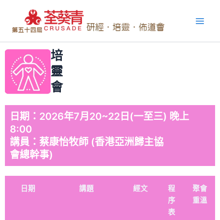
Skip
Main
to
Men
content
培
靈
會
日期：2026年7月20~22日(一至三) 晚上
8:00
講員：蔡康怡牧師 (香港亞洲歸主協
會總幹事)
日期
講題
經文
程
聚會
序
重溫
表